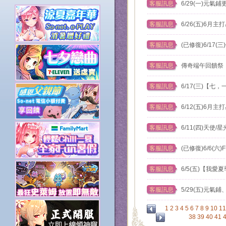
客服訊息
6/29(一)元氣
客服訊息
6/26(五)6月主
客服訊息
(已修復)6/17
客服訊息
傳奇端午回饋祭
客服訊息
6/17(三)【
客服訊息
6/12(五)6月主
客服訊息
6/11(四)天使
客服訊息
(已修復)6/6(
客服訊息
6/5(五)【我
客服訊息
5/29(五)元氣
1
2
3
4
5
6
7
8
9
10
11
38
39
40
41