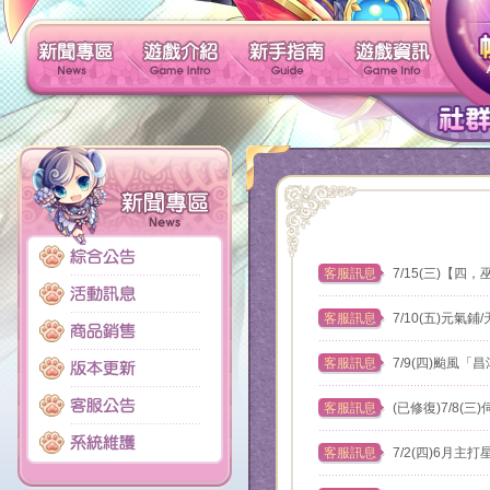
新聞專區
遊戲介紹
新手指南
客服訊息
7/15(三)【
客服訊息
7/10(五)元氣
客服訊息
7/9(四)颱風
客服訊息
(已修復)7/8(
客服訊息
7/2(四)6月主