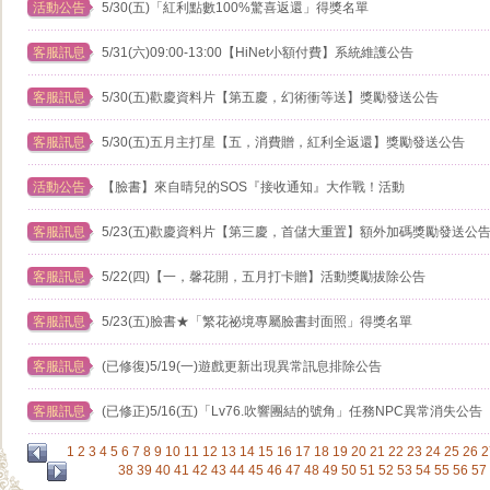
活動公告
5/30(五)「紅利點數100%驚喜返還」得獎名單
客服訊息
5/31(六)09:00-13:00【HiNet小額付費】系統維護公告
客服訊息
5/30(五)歡慶資料片【第五慶，幻術衝等送】獎勵發送公告
客服訊息
5/30(五)五月主打星【五，消費贈，紅利全返還】獎勵發送公告
活動公告
【臉書】來自晴兒的SOS『接收通知』大作戰！活動
客服訊息
5/23(五)歡慶資料片【第三慶，首儲大重置】額外加碼獎勵發送公
客服訊息
5/22(四)【一，馨花開，五月打卡贈】活動獎勵拔除公告
客服訊息
5/23(五)臉書★「繁花祕境專屬臉書封面照」得獎名單
客服訊息
(已修復)5/19(一)遊戲更新出現異常訊息排除公告
客服訊息
(已修正)5/16(五)「Lv76.吹響團結的號角」任務NPC異常消失公告
1
2
3
4
5
6
7
8
9
10
11
12
13
14
15
16
17
18
19
20
21
22
23
24
25
26
2
38
39
40
41
42
43
44
45
46
47
48
49
50
51
52
53
54
55
56
57