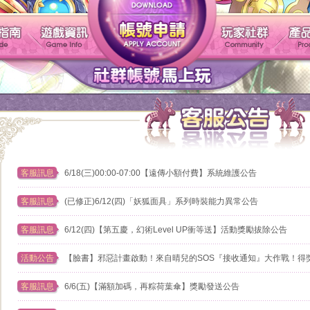
帳號申請
遊戲介紹
新手指南
遊戲資訊
客服訊息
6/18(三)00:00-07:00【遠傳小額付費】系統維護公告
客服訊息
(已修正)6/12(四)「妖狐面具」系列時裝能力異常公告
客服訊息
6/12(四)【第五慶，幻術Level UP衝等送】活動獎勵拔除公告
活動公告
【臉書】邪惡計畫啟動！來自晴兒的SOS『接收通知』大作戰！得
客服訊息
6/6(五)【滿額加碼，再粽荷葉傘】獎勵發送公告