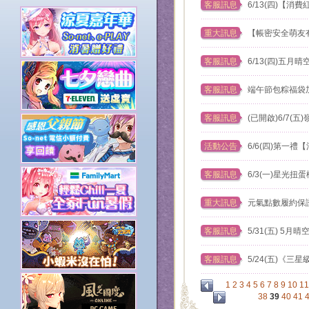
客服訊息
6/13(四)【
重大訊息
【帳密安全萌友
客服訊息
6/13(四)五
客服訊息
端午節包粽福袋
客服訊息
(已開啟)6/7(
活動公告
6/6(四)第一
客服訊息
6/3(一)星光扭
重大訊息
元氣點數履約保
客服訊息
5/31(五) 5
客服訊息
5/24(五)《
1
2
3
4
5
6
7
8
9
10
11
38
39
40
41