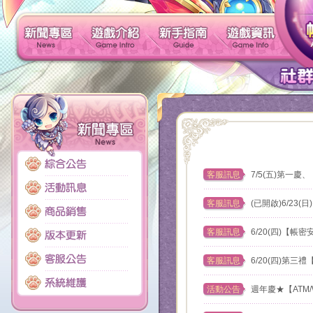
新聞專區
遊戲介紹
新手指南
客服訊息
7/5(五)第一
客服訊息
(已開啟)6/2
客服訊息
6/20(四)【
客服訊息
6/20(四)第
活動公告
週年慶★【ATM