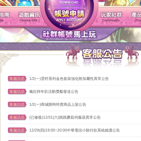
帳號申請
遊戲介紹
新手指南
遊戲資訊
客服訊息
1/2(一)雲狩系列金色套裝強化附加屬性異常公告
客服訊息
瘋狂跨年趴活動獎勵發送公告
客服訊息
1/2(一)商城限時特賣商品上架公告
客服訊息
(已修復)12/31(六)跳跳蘑菇伺服器異常公告
客服訊息
12/29(四)19:00~20:00中華電信小額付款系統維護公告