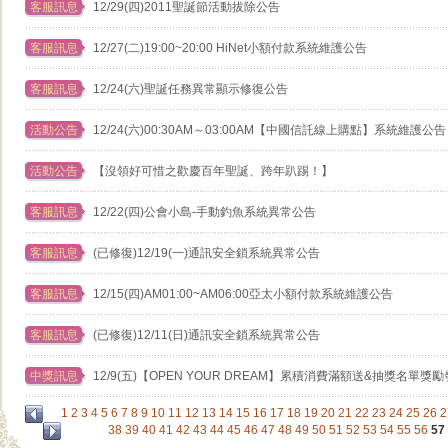
客服訊息
12/29(四)2011聖誕節活動拔除公告
客服訊息
12/27(二)19:00~20:00 HiNet小額付款系統維護公告
客服訊息
12/24(六)聖誕任務異常顯示修復公告
活動公告
12/24(六)00:30AM～03:00AM【中國信託線上購點】系統維護公告
活動公告
【沒領好可惜之歡慶百年聖誕、跨年趴踢！】
客服訊息
12/22(四)公會小島-手動釣魚系統異常公告
客服訊息
(已修復)12/19(一)通訊安全鎖系統異常公告
客服訊息
12/15(四​)AM01:00~A​M06:00亞太小額付款系統維護公告
客服訊息
(已修復)12/11(日)通訊安全鎖系統異常公告
中獎訊息
12/9(五)【OPEN YOUR DREAM】累積消費滿額送&抽獎名單獎
1
2
3
4
5
6
7
8
9
10
11
12
13
14
15
16
17
18
19
20
21
22
23
24
25
26
2
38
39
40
41
42
43
44
45
46
47
48
49
50
51
52
53
54
55
56
57