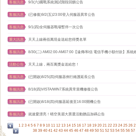
客服訊息
9/3(六)國戰系統測試階段回饋公告
客服訊息
(已修復)9/2(五)23:00登入伺服器異常公告
客服訊息
9/1(四)全伺服器戰場暫停一次公告
重大訊息
天天上線兩佰萬現金送給您得獎名單
客服訊息
8/30(二) AM02:00-AM07:00【遠傳/和信 電信手機小額付款】系
活動公告
天天上線，兩百萬獎金送給您！
客服訊息
(已開啟)8/25(四)伺服器例行維護延長公告
客服訊息
8/18(四)VISTA/WIN7系統異常當機修復公告
客服訊息
(已開啟)8/18(四)伺服器延後至16:00開機公告
客服訊息
就速愛漂亮！晴空美眉大票選活動贈品加碼公告
1
2
3
4
5
6
7
8
9
10
11
12
13
14
15
16
17
18
19
20
21
22
23
24
25
26
2
38
39
40
41
42
43
44
45
46
47
48
49
50
51
52
53
54
55
56
57