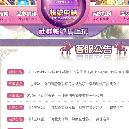
帳號申請
遊戲介紹
新手指南
遊戲資訊
活動公告
《ATM/WebATM限時加碼贈》月兒圓圓高高掛！歡慶中秋限時加碼贈
客服訊息
「思樂冰」奇幻冒險活動杯身貼紙品項名稱印刷錯誤說明公告
客服訊息
9/7(三)「跳跳蘑菇」伺服器國戰戰場暫停一次公告
活動公告
《晴空物語》「遊戲點數買元氣，晴空虛寶大方送」，得獎名單
活動公告
《晴空物語》「可愛大作戰，風靡全世界」，得獎名單