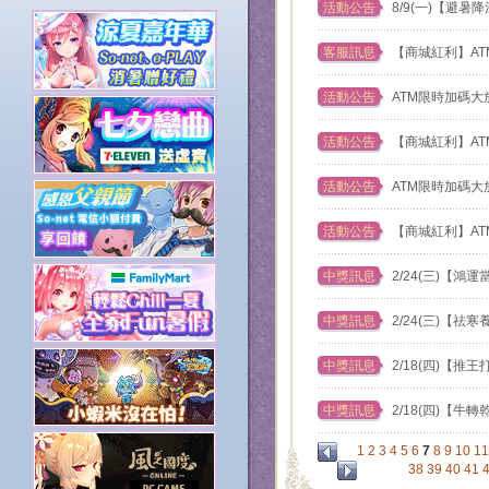
活動公告
8/9(一)【避
客服訊息
【商城紅利】ATM
活動公告
ATM限時加碼大
活動公告
【商城紅利】ATM
活動公告
ATM限時加碼大
活動公告
【商城紅利】ATM
中獎訊息
2/24(三)【
中獎訊息
2/24(三)【
中獎訊息
2/18(四)【
中獎訊息
2/18(四)【
1
2
3
4
5
6
7
8
9
10
11
38
39
40
41