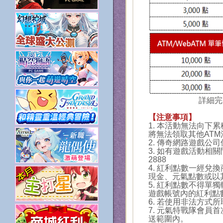
詳細完
【注意事項】
1. 本活動無法向
將無法領取其他ATM
2. 傳奇網路遊戲公
3. 如有遊戲活動相關
2888
4. 紅利點數一經
現金、元氣點數或以
5. 紅利點數不得單
遊戲帳號內的紅利點
6. 若使用非法方式
7. 元氣特戰隊會
送範圍內。