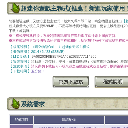
超迷你遊戲主程式(推薦！新進玩家使用！
想要體驗遊戲，又擔心遊戲主程式下載太久嗎？即日起
，晴空物語全新推出
【
程式容量大小現在只要528MB ，不用再等待長時間的更新，更省去以往動輒2
下載！輕鬆玩！
※主程式安裝執行後，系統將隨著玩家進行遊戲進度進行線上同步更新。
※本程式完整更新後將與原始遊戲主程式相同，玩家無須額外下載完整主程式
【 檔案說明 】《晴空物語Online》超迷你遊戲主程式
【 發佈日期 】2014 / 6 / 23 (528MB)
【 M D 5 碼 】
9A08203F8B857F6A46E2633777114266
【 安裝說明 】
請點選下方按鈕，即可下載並自動進行《晴空物語Online》遊
【 注意事項 】
請玩家勿下載任何不明來源之遊戲主程式或更新檔，以防被駭客
【 下載時間 】
五分鐘！
系統需求
配備項目
建議配備