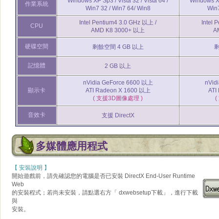
Windows XP Sp3 / Vista 32 / Vista 64 /
Windows XP 
作業系統
Win7 32 / Win7 64/ Win8
Win7
Intel Pentium4 3.0 GHz 以上 /
Intel 
CPU
AMD K8 3000+ 以上
A
硬碟空間
剩餘空間 4 GB 以上
剩
記憶體
2 GB 以上
nVidia GeForce 6600 以上
nVid
顯示卡
ATI Radeon X 1600 以上
ATI
( 支援3D圖像處理 )
(
音效卡
支援 DirectX
多媒體應用程式
【 安裝說明 】
開始遊戲前，請先確認您的電腦是否已安裝 DirectX End-User Runtime
Web
的安裝程式；若尚未安裝，請點選右方「 dxwebsetup下載」，進行下載
與
安裝。