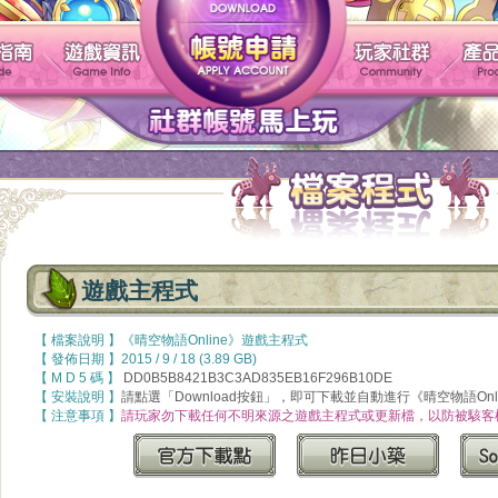
帳號申請
遊戲介紹
新手指南
遊戲資訊
遊戲主程式
【 檔案說明 】《晴空物語Online》遊戲主程式
【 發佈日期 】2015 / 9 / 18 (3.89 GB)
【 M D 5 碼 】
DD0B5B8421B3C3AD835EB16F296B10DE
【 安裝說明 】
請點選「Download按鈕」，即可下載並自動進行《晴空物語On
【 注意事項 】
請玩家勿下載任何不明來源之遊戲主程式或更新檔，以防被駭客